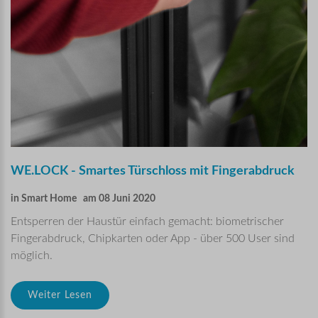
WE.LOCK
-
Smartes
Türschloss
mit
Fingerabdruck
in
Smart Home
am 08 Juni 2020
Entsperren der Haustür einfach gemacht: biometrischer
Fingerabdruck, Chipkarten oder App - über 500 User sind
möglich.
Weiter Lesen