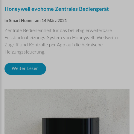
Honeywell
evohome
Zentrales
Bediengerät
in
Smart Home
am 14 März 2021
Zentrale Bedieneinheit für das beliebig erweiterbare
Fussbodenheizungs-System von Honeywell. Weltweiter
Zugriff und Kontrolle per App auf die heimische
Heizungssteuerung.
Weiter Lesen